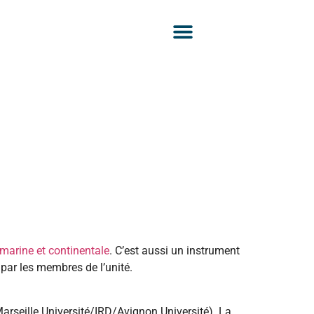
Les Mercredis D’Endoume
Conférences Et Congrès
 marine et continentale
. C’est aussi un instrument
par les membres de l’unité.
arseille Université/IRD/Avignon Université). La