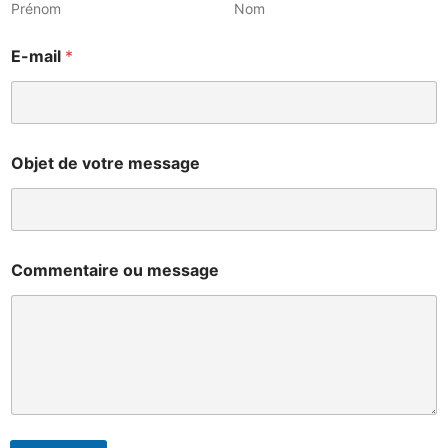
Prénom
Nom
E-mail
*
Objet de votre message
*
Commentaire ou message
d
e
d
e