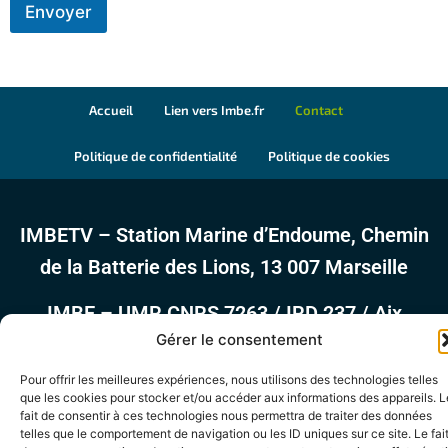
Envoyer
Accueil
Lien vers Imbe.fr
Contact
Politique de confidentialité
Politique de cookies
IMBETV – Station Marine d’Endoume, Chemin
de la Batterie des Lions, 13 007 Marseille
IMBE – UMR CNRS 7263 / IRD 237 / Aix
Gérer le consentement
Marseille Université / Avignon Université.
Pour offrir les meilleures expériences, nous utilisons des technologies telles
que les cookies pour stocker et/ou accéder aux informations des appareils. L
fait de consentir à ces technologies nous permettra de traiter des données
telles que le comportement de navigation ou les ID uniques sur ce site. Le fai