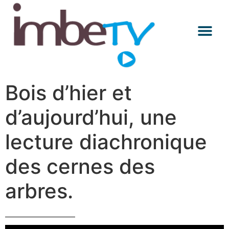
Les Mercredis
Conférences E
A Décou
Bois d’hier et
d’aujourd’hui, une
lecture diachronique
des cernes des
arbres.