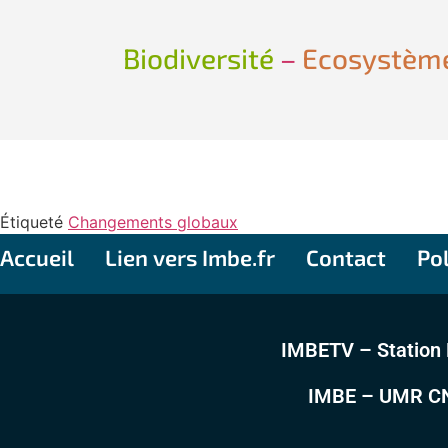
Biodiversité
–
Ecosystèm
Étiqueté
Changements globaux
Accueil
Lien vers Imbe.fr
Contact
Pol
IMBETV – Station 
IMBE – UMR CNRS