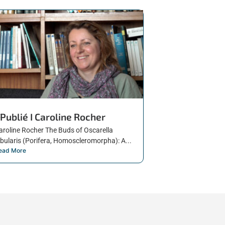
Publié I Caroline Rocher
aroline Rocher The Buds of Oscarella
obularis (Porifera, Homoscleromorpha): A...
ead More