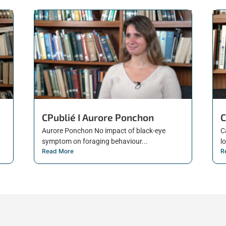
CPublié I Aurore Ponchon
C
Aurore Ponchon No impact of black-eye
C
symptom on foraging behaviour...
l
Read More
R