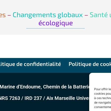
es
–
Changements globaux
–
Santé 
écologique
itique de confidentialité
Politique de coo
Marine d’Endoume, Chemin de la Batterie des Lions
Pour offrir 
cookies pour
 7263 / IRD 237 / Aix Marseille Université / Avi
à ces techn
de navigatio
consentement